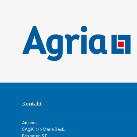
Kontakt
Adress:
SAgiK, c/o Maria Beck,
Brisgatan 5 F