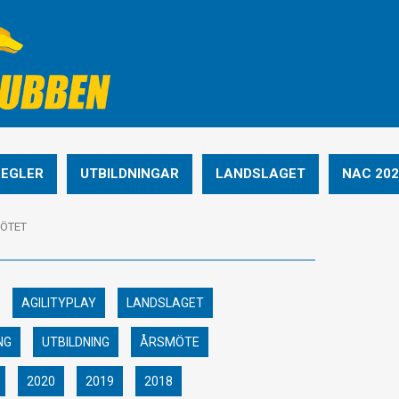
REGLER
UTBILDNINGAR
LANDSLAGET
NAC 202
MÖTET
AGILITYPLAY
LANDSLAGET
NG
UTBILDNING
ÅRSMÖTE
2020
2019
2018