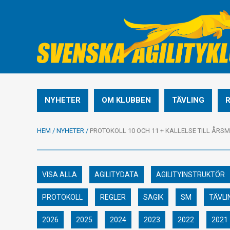
NYHETER
OM KLUBBEN
TÄVLING
HEM
/
NYHETER
/
PROTOKOLL 10 OCH 11 + KALLELSE TILL ÅRS
VISA ALLA
AGILITYDATA
AGILITYINSTRUKTÖR
PROTOKOLL
REGLER
SAGIK
SM
TÄVLI
2026
2025
2024
2023
2022
2021