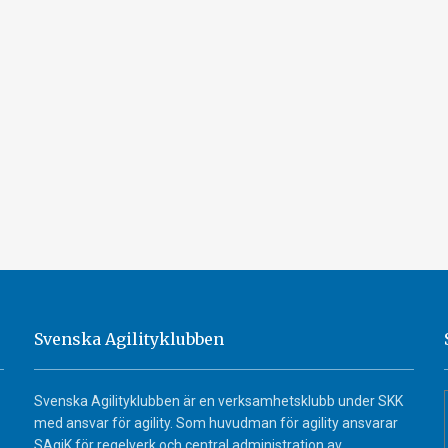
Svenska Agilityklubben
Svenska Agilityklubben är en verksamhetsklubb under SKK
med ansvar för agility. Som huvudman för agility ansvarar
SAgiK för regelverk och central administration av