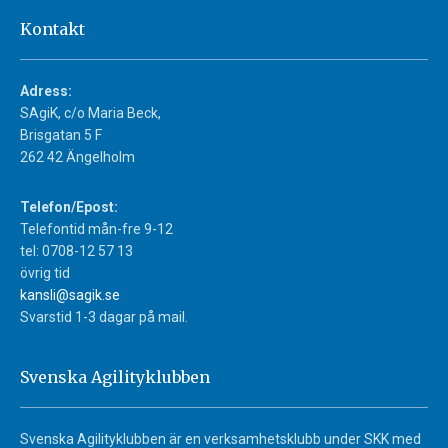
Kontakt
Adress:
SAgiK, c/o Maria Beck,
Brisgatan 5 F
262 42 Ängelholm
Telefon/Epost:
Telefontid mån-fre 9-12
tel: 0708-12 57 13
övrig tid
kansli@sagik.se
Svarstid 1-3 dagar på mail.
Svenska Agilityklubben
Svenska Agilityklubben är en verksamhetsklubb under SKK med