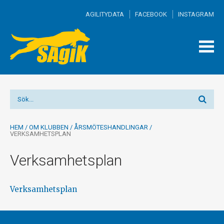
AGILITYDATA
FACEBOOK
INSTAGRAM
TOGG
MEN
HEM
/
OM KLUBBEN
/
ÅRSMÖTESHANDLINGAR
/
VERKSAMHETSPLAN
Verksamhetsplan
Verksamhetsplan