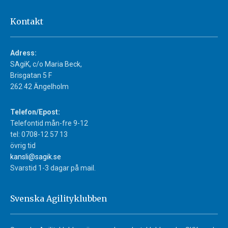
Kontakt
Adress:
SAgiK, c/o Maria Beck,
Brisgatan 5 F
262 42 Ängelholm
Telefon/Epost:
Telefontid mån-fre 9-12
tel: 0708-12 57 13
övrig tid
kansli@sagik.se
Svarstid 1-3 dagar på mail.
Svenska Agilityklubben