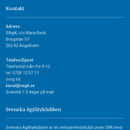
Kontakt
Adress:
SAgiK, c/o Maria Beck,
Brisgatan 5 F
262 42 Ängelholm
Telefon/Epost:
Telefontid mån-fre 9-12
tel: 0708-12 57 13
övrig tid
kansli@sagik.se
Svarstid 1-3 dagar på mail.
Svenska Agilityklubben
Svenska Agilityklubben är en verksamhetsklubb under SKK med