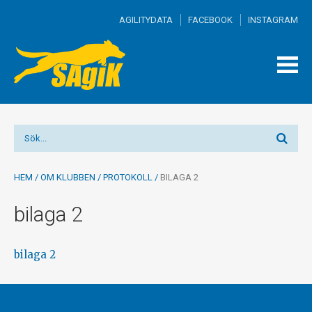
AGILITYDATA
FACEBOOK
INSTAGRAM
TOGG
MEN
HEM
/
OM KLUBBEN
/
PROTOKOLL
/
BILAGA 2
bilaga 2
bilaga 2