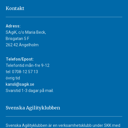
Kontakt
Adress:
SAgiK, c/o Maria Beck,
Brisgatan 5 F
262 42 Ängelholm
Telefon/Epost:
Telefontid mån-fre 9-12
tel: 0708-12 57 13
övrig tid
kansli@sagik.se
Svarstid 1-3 dagar på mail.
Svenska Agilityklubben
Svenska Agilityklubben är en verksamhetsklubb under SKK med