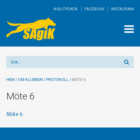
AGILITYDATA
FACEBOOK
INSTAGRAM
TOGG
MEN
HEM
/
OM KLUBBEN
/
PROTOKOLL
/
MÖTE 6
Möte 6
Möte 6