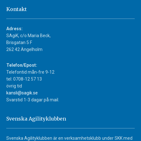
Kontakt
Adress:
SAgiK, c/o Maria Beck,
Brisgatan 5 F
262 42 Ängelholm
Telefon/Epost:
Telefontid mån-fre 9-12
tel: 0708-12 57 13
övrig tid
kansli@sagik.se
Svarstid 1-3 dagar på mail.
Svenska Agilityklubben
Svenska Agilityklubben är en verksamhetsklubb under SKK med