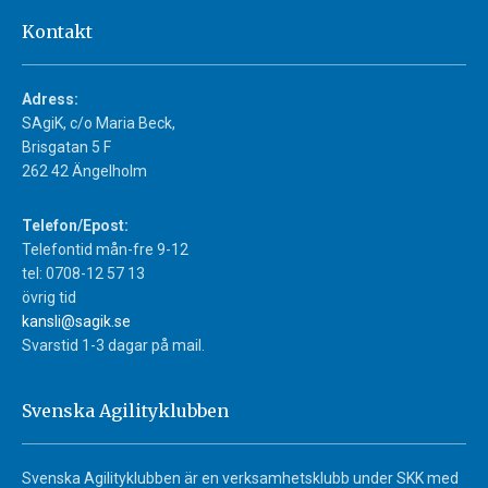
Kontakt
Adress:
SAgiK, c/o Maria Beck,
Brisgatan 5 F
262 42 Ängelholm
Telefon/Epost:
Telefontid mån-fre 9-12
tel: 0708-12 57 13
övrig tid
kansli@sagik.se
Svarstid 1-3 dagar på mail.
Svenska Agilityklubben
Svenska Agilityklubben är en verksamhetsklubb under SKK med