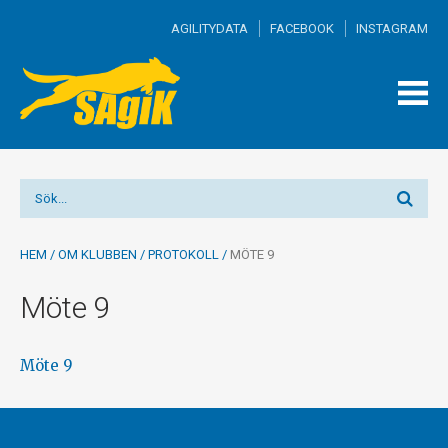
AGILITYDATA
FACEBOOK
INSTAGRAM
TOGG
MEN
HEM
/
OM KLUBBEN
/
PROTOKOLL
/
MÖTE 9
Möte 9
Möte 9