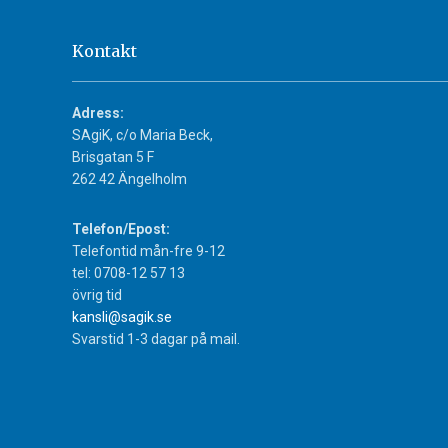
Kontakt
Adress:
SAgiK, c/o Maria Beck,
Brisgatan 5 F
262 42 Ängelholm
Telefon/Epost:
Telefontid mån-fre 9-12
tel: 0708-12 57 13
övrig tid
kansli@sagik.se
Svarstid 1-3 dagar på mail.