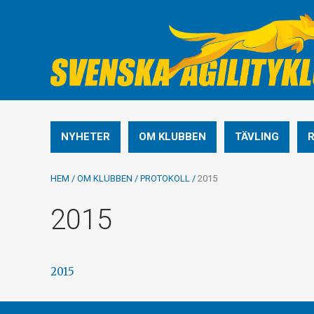
NYHETER
OM KLUBBEN
TÄVLING
HEM
/
OM KLUBBEN
/
PROTOKOLL
/
2015
2015
2015