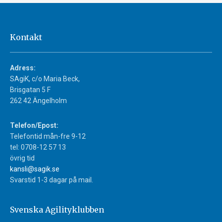
Kontakt
Adress:
SAgiK, c/o Maria Beck,
Brisgatan 5 F
262 42 Ängelholm
Telefon/Epost:
Telefontid mån-fre 9-12
tel: 0708-12 57 13
övrig tid
kansli@sagik.se
Svarstid 1-3 dagar på mail.
Svenska Agilityklubben