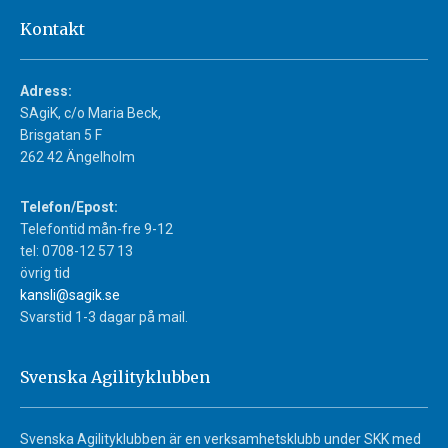
Kontakt
Adress:
SAgiK, c/o Maria Beck,
Brisgatan 5 F
262 42 Ängelholm
Telefon/Epost:
Telefontid mån-fre 9-12
tel: 0708-12 57 13
övrig tid
kansli@sagik.se
Svarstid 1-3 dagar på mail.
Svenska Agilityklubben
Svenska Agilityklubben är en verksamhetsklubb under SKK med