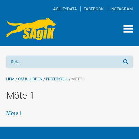
AGILITYDATA
FACEBOOK
INSTAGRAM
TOGG
MEN
HEM
/
OM KLUBBEN
/
PROTOKOLL
/
MÖTE 1
Möte 1
Möte 1