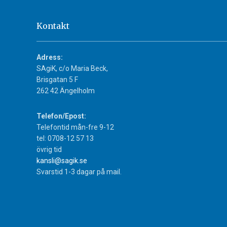
Kontakt
Adress:
SAgiK, c/o Maria Beck,
Brisgatan 5 F
262 42 Ängelholm
Telefon/Epost:
Telefontid mån-fre 9-12
tel: 0708-12 57 13
övrig tid
kansli@sagik.se
Svarstid 1-3 dagar på mail.