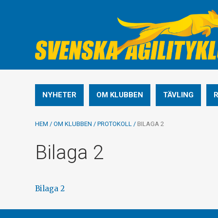
NYHETER
OM KLUBBEN
TÄVLING
HEM
/
OM KLUBBEN
/
PROTOKOLL
/
BILAGA 2
Bilaga 2
Bilaga 2