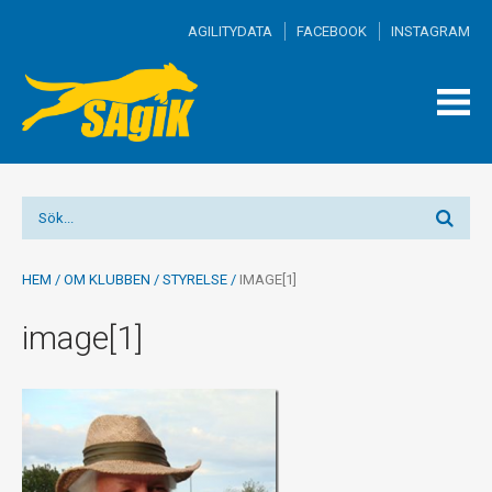
AGILITYDATA
FACEBOOK
INSTAGRAM
TOGG
MEN
HEM
/
OM KLUBBEN
/
STYRELSE
/
IMAGE[1]
image[1]