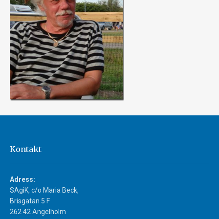
Kontakt
Adress:
SAgiK, c/o Maria Beck,
Brisgatan 5 F
262 42 Ängelholm