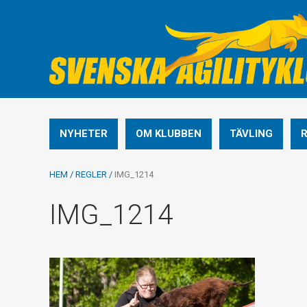
NYHETER
OM KLUBBEN
TÄVLING
HEM
/
REGLER
/
IMG_1214
IMG_1214