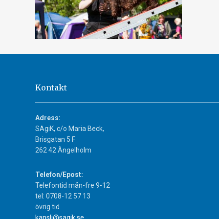
Kontakt
Adress:
SAgiK, c/o Maria Beck,
Brisgatan 5 F
262 42 Ängelholm
Telefon/Epost:
Telefontid mån-fre 9-12
tel: 0708-12 57 13
övrig tid
kansli@sagik.se