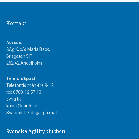
Kontakt
Adress:
SAgiK, c/o Maria Beck,
Brisgatan 5 F
262 42 Ängelholm
Telefon/Epost:
Telefontid mån-fre 9-12
tel: 0708-12 57 13
övrig tid
kansli@sagik.se
Svarstid 1-3 dagar på mail.
Svenska Agilityklubben