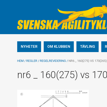
NYHETER
OM KLUBBEN
TÄVLING
HEM
/
REGLER
/
REGELREVIDERING
/
NR6 _ 160(275) VS 170(265)
nr6 _ 160(275) vs 17