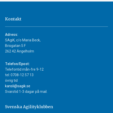
Kontakt
Adress:
SAgiK, c/o Maria Beck,
Brisgatan 5 F
262 42 Ängelholm
Telefon/Epost:
Telefontid mån-fre 9-12
tel: 0708-12 57 13
övrig tid
kansli@sagik.se
Svarstid 1-3 dagar på mail.
Svenska Agilityklubben