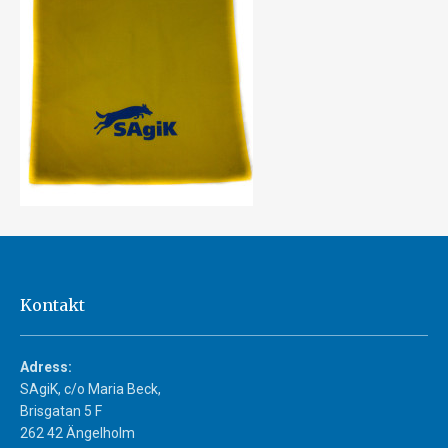
Kontakt
Adress:
SAgiK, c/o Maria Beck,
Brisgatan 5 F
262 42 Ängelholm