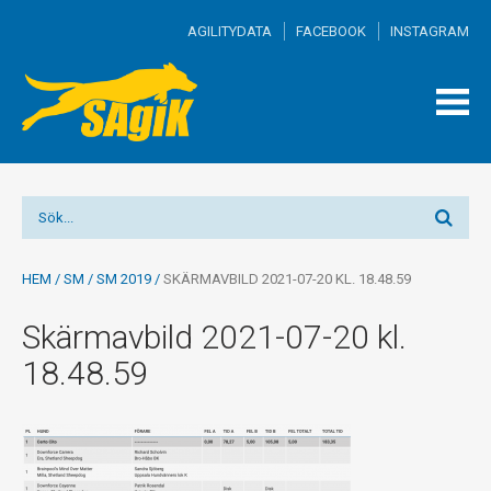
AGILITYDATA
FACEBOOK
INSTAGRAM
TOGG
MEN
HEM
/
SM
/
SM 2019
/
SKÄRMAVBILD 2021-07-20 KL. 18.48.59
Skärmavbild 2021-07-20 kl.
18.48.59