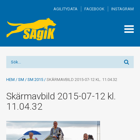
AGILITYDATA
FACEBOOK
INSTAGRAM
TOGG
MEN
HEM
/
SM
/
SM 2015
/
SKÄRMAVBILD 2015-07-12 KL. 11.04.32
Skärmavbild 2015-07-12 kl.
11.04.32