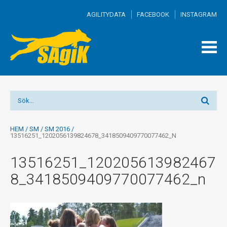
AGILITYDATA
FACEBOOK
INSTAGRAM
TOGG
MEN
HEM
/
SM
/
SM 2016
/
13516251_1202056139824678_3418509409770077462_N
13516251_120205613982467
8_3418509409770077462_n