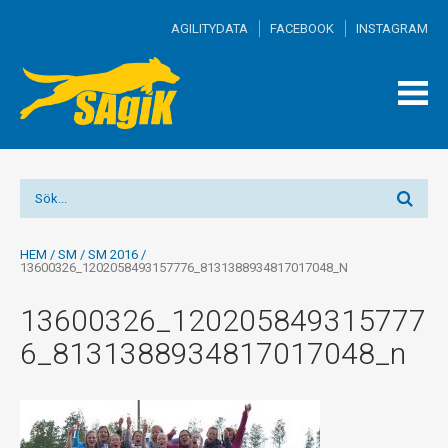
AGILITYDATA
FACEBOOK
INSTAGRAM
TOGG
MEN
HEM
/
SM
/
SM 2016
/
13600326_1202058493157776_8131388934817017048_N
13600326_120205849315777
6_8131388934817017048_n