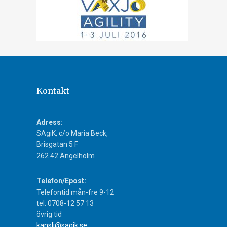
Kontakt
Adress:
SAgiK, c/o Maria Beck,
Brisgatan 5 F
262 42 Ängelholm
Telefon/Epost:
Telefontid mån-fre 9-12
tel: 0708-12 57 13
övrig tid
kansli@sagik.se