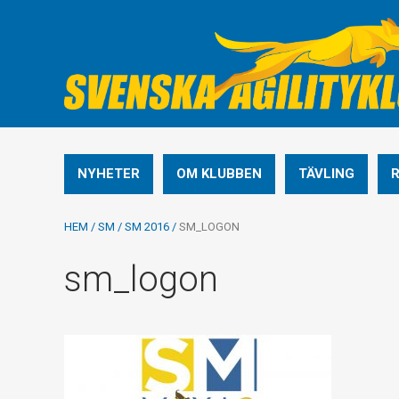
NYHETER
OM KLUBBEN
TÄVLING
HEM
/
SM
/
SM 2016
/
SM_LOGON
sm_logon