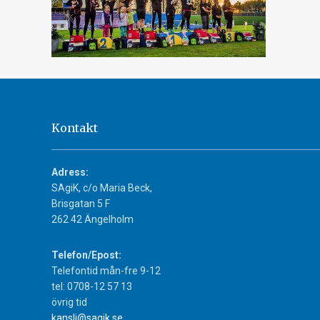
Kontakt
Adress:
SAgiK, c/o Maria Beck,
Brisgatan 5 F
262 42 Ängelholm
Telefon/Epost:
Telefontid mån-fre 9-12
tel: 0708-12 57 13
övrig tid
kansli@sagik.se