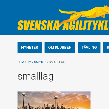
NYHETER
OM KLUBBEN
TÄVLING
HEM
/
SM
/
SM 2016
/
SMALLLAG
smalllag