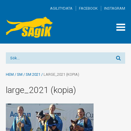
AGILITYDATA
FACEBOOK
INSTAGRAM
TOGG
MEN
HEM
/
SM
/
SM 2021
/
LARGE_2021 (KOPIA)
large_2021 (kopia)