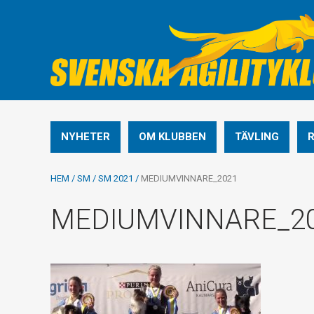
NYHETER
OM KLUBBEN
TÄVLING
HEM
/
SM
/
SM 2021
/
MEDIUMVINNARE_2021
MEDIUMVINNARE_2