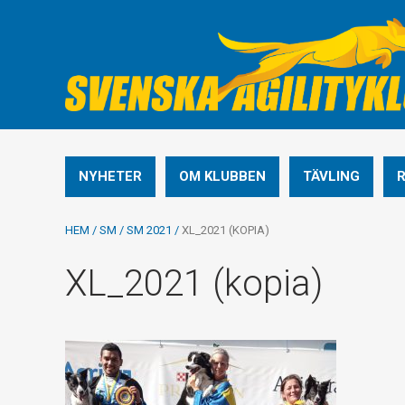
NYHETER
OM KLUBBEN
TÄVLING
HEM
/
SM
/
SM 2021
/
XL_2021 (KOPIA)
XL_2021 (kopia)