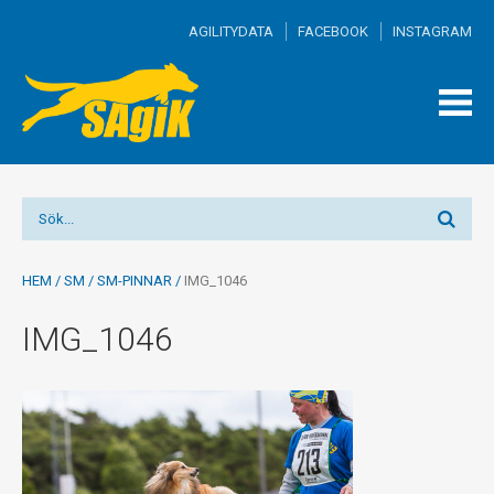
AGILITYDATA
FACEBOOK
INSTAGRAM
TOGG
MEN
HEM
/
SM
/
SM-PINNAR
/
IMG_1046
IMG_1046