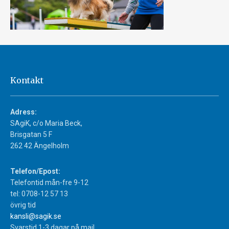
Kontakt
Adress:
SAgiK, c/o Maria Beck,
Brisgatan 5 F
262 42 Ängelholm
Telefon/Epost:
Telefontid mån-fre 9-12
tel: 0708-12 57 13
övrig tid
kansli@sagik.se
Svarstid 1-3 dagar på mail.