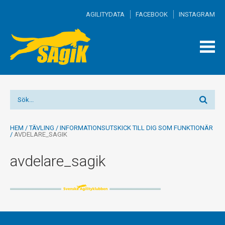
AGILITYDATA
FACEBOOK
INSTAGRAM
TOGG
MEN
HEM
/
TÄVLING
/
INFORMATIONSUTSKICK TILL DIG SOM FUNKTIONÄR
/
AVDELARE_SAGIK
avdelare_sagik