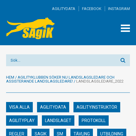
AGILITYDATA
FACEBOOK
INSTAGRAM
TOGG
MEN
HEM
/
AGILITYKLUBBEN SÖKER NU LANDSLAGSLEDARE OCH
ASSISTERANDE LANDSLAGSLEDARE!
/
LANDSLAGSLEDARE_2022
VISA ALLA
AGILITYDATA
AGILITYINSTRUKTÖR
AGILITYPLAY
LANDSLAGET
PROTOKOLL
REGLER
SAGIK
SM
TÄVLING
UTBILDNING