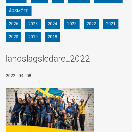
ÅRSMÖTE
2026
2025
2024
2023
2022
2021
2020
2019
2018
landslagsledare_2022
2022 . 04 . 08
-