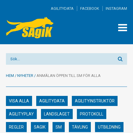
AGILITYDATA
FACEBOOK
INSTAGRAM
TOGG
MEN
HEM
/
NYHETER
/
ANMÄLAN ÖPPEN TILL SM FÖR ALLA
VISA ALLA
AGILITYDATA
AGILITYINSTRUKTÖR
AGILITYPLAY
LANDSLAGET
PROTOKOLL
REGLER
SAGIK
SM
TÄVLING
UTBILDNING