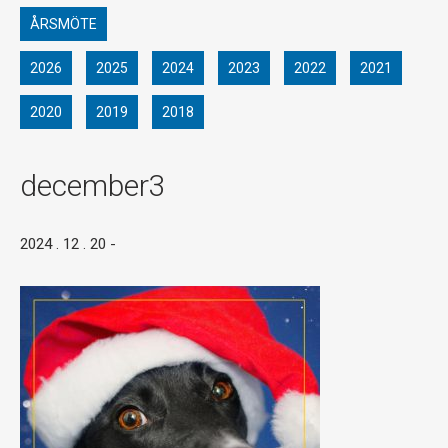
ÅRSMÖTE
2026
2025
2024
2023
2022
2021
2020
2019
2018
december3
2024 . 12 . 20
-