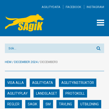
AGILITYDATA
FACEBOOK
INSTAGRAM
TOGG
MEN
HEM
/
DECEMBER 2024
/
DECEMBER3
VISA ALLA
AGILITYDATA
AGILITYINSTRUKTÖR
AGILITYPLAY
LANDSLAGET
PROTOKOLL
REGLER
SAGIK
SM
TÄVLING
UTBILDNING