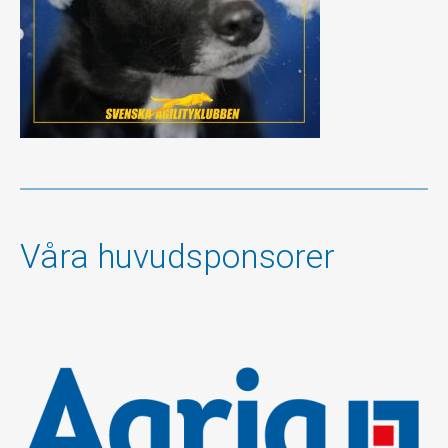
Våra huvudsponsorer