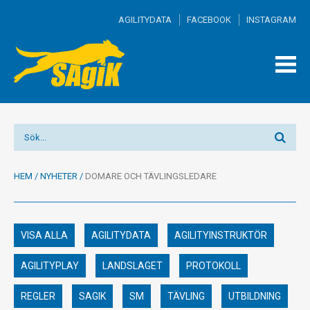
AGILITYDATA
FACEBOOK
INSTAGRAM
TOGG
MEN
HEM
/
NYHETER
/
DOMARE OCH TÄVLINGSLEDARE
VISA ALLA
AGILITYDATA
AGILITYINSTRUKTÖR
AGILITYPLAY
LANDSLAGET
PROTOKOLL
REGLER
SAGIK
SM
TÄVLING
UTBILDNING