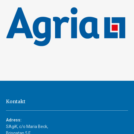
Kontakt
Adress:
SAgiK, c/o Maria Beck,
Brisgatan 5 F