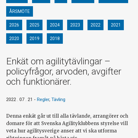
ÅRSMÖTE
2026
2025
2024
2023
2022
2021
2020
2019
2018
Enkät om agilitytävlingar –
policyfrågor, arvoden, avgifter
och funktionärer.
2022 . 07 . 21
-
Regler
,
Tävling
Denna enkät går ut till alla tävlande, arrangörer och
domare för att Svenska Agilityklubbens styrelse vill
veta hur agilitysverige anser att vi ska utforma