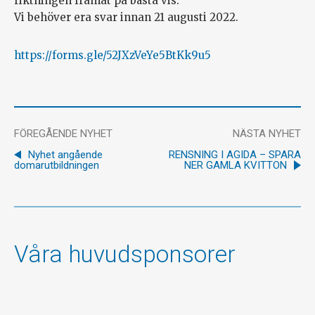
riktningen framåt på bästa vis.
Vi behöver era svar innan 21 augusti 2022.
https://forms.gle/52JXzVeYe5BtKk9u5
FÖREGÅENDE NYHET
NÄSTA NYHET
Nyhet angående
RENSNING I AGIDA – SPARA
domarutbildningen
NER GAMLA KVITTON
Våra huvudsponsorer