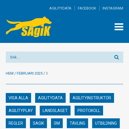
AGILITYDATA
FACEBOOK
INSTAGRAM
TOGG
MEN
HEM
/
FEBRUARI 2025
/
3
VISA ALLA
AGILITYDATA
AGILITYINSTRUKTÖR
AGILITYPLAY
LANDSLAGET
PROTOKOLL
REGLER
SAGIK
SM
TÄVLING
UTBILDNING