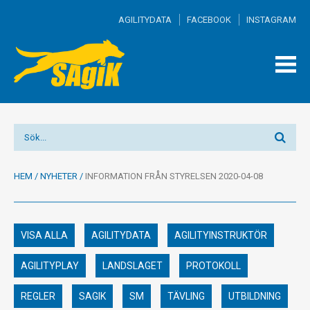
AGILITYDATA
FACEBOOK
INSTAGRAM
TOGG
MEN
HEM
/
NYHETER
/
INFORMATION FRÅN STYRELSEN 2020-04-08
VISA ALLA
AGILITYDATA
AGILITYINSTRUKTÖR
AGILITYPLAY
LANDSLAGET
PROTOKOLL
REGLER
SAGIK
SM
TÄVLING
UTBILDNING