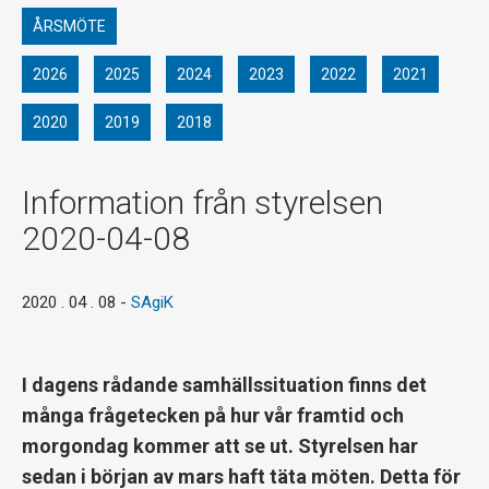
ÅRSMÖTE
2026
2025
2024
2023
2022
2021
2020
2019
2018
Information från styrelsen
2020-04-08
2020 . 04 . 08
-
SAgiK
I dagens rådande samhällssituation finns det
många frågetecken på hur vår framtid och
morgondag kommer att se ut. Styrelsen har
sedan i början av mars haft täta möten. Detta för