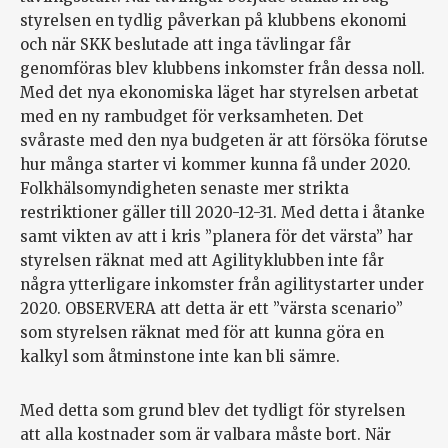
styrelsen en tydlig påverkan på klubbens ekonomi
och när SKK beslutade att inga tävlingar får
genomföras blev klubbens inkomster från dessa noll.
Med det nya ekonomiska läget har styrelsen arbetat
med en ny rambudget för verksamheten. Det
svåraste med den nya budgeten är att försöka förutse
hur många starter vi kommer kunna få under 2020.
Folkhälsomyndigheten senaste mer strikta
restriktioner gäller till 2020-12-31. Med detta i åtanke
samt vikten av att i kris ”planera för det värsta” har
styrelsen räknat med att Agilityklubben inte får
några ytterligare inkomster från agilitystarter under
2020. OBSERVERA att detta är ett ”värsta scenario”
som styrelsen räknat med för att kunna göra en
kalkyl som åtminstone inte kan bli sämre.
Med detta som grund blev det tydligt för styrelsen
att alla kostnader som är valbara måste bort. När