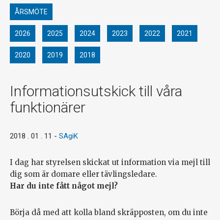
ÅRSMÖTE
2026
2025
2024
2023
2022
2021
2020
2019
2018
Informationsutskick till våra
funktionärer
2018 . 01 . 11
-
SAgiK
I dag har styrelsen skickat ut information via mejl till
dig som är domare eller tävlingsledare.
Har du inte fått något mejl?
Börja då med att kolla bland skräpposten, om du inte