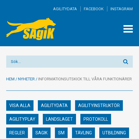
AGILITYDATA
FACEBOOK
INSTAGRAM
TOGG
MEN
HEM
/
NYHETER
/
INFORMATIONSUTSKICK TILL VÅRA FUNKTIONÄRER
VISA ALLA
AGILITYDATA
AGILITYINSTRUKTÖR
AGILITYPLAY
LANDSLAGET
PROTOKOLL
REGLER
SAGIK
SM
TÄVLING
UTBILDNING