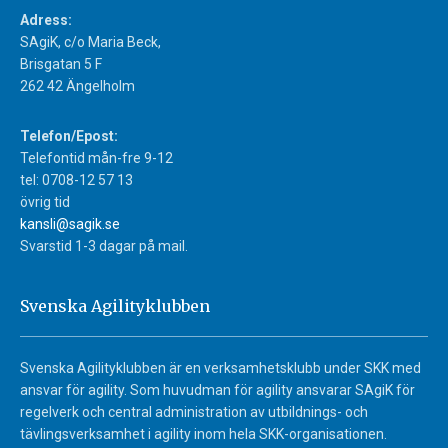
Adress:
SAgiK, c/o Maria Beck,
Brisgatan 5 F
262 42 Ängelholm
Telefon/Epost:
Telefontid mån-fre 9-12
tel: 0708-12 57 13
övrig tid
kansli@sagik.se
Svarstid 1-3 dagar på mail.
Svenska Agilityklubben
Svenska Agilityklubben är en verksamhetsklubb under SKK med
ansvar för agility. Som huvudman för agility ansvarar SAgiK för
regelverk och central administration av utbildnings- och
tävlingsverksamhet i agility inom hela SKK-organisationen.