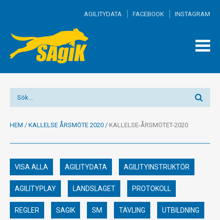
AGILITYDATA
FACEBOOK
INSTAGRAM
TOGG
MEN
HEM
/
KALLELSE ÅRSMÖTE 2020
/
KALLELSE-ÅRSMÖTET-2020
VISA ALLA
AGILITYDATA
AGILITYINSTRUKTÖR
AGILITYPLAY
LANDSLAGET
PROTOKOLL
REGLER
SAGIK
SM
TÄVLING
UTBILDNING