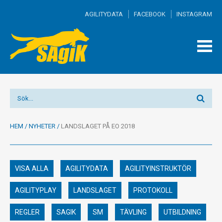
AGILITYDATA
FACEBOOK
INSTAGRAM
TOGG
MEN
HEM
/
NYHETER
/
LANDSLAGET PÅ EO 2018
VISA ALLA
AGILITYDATA
AGILITYINSTRUKTÖR
AGILITYPLAY
LANDSLAGET
PROTOKOLL
REGLER
SAGIK
SM
TÄVLING
UTBILDNING