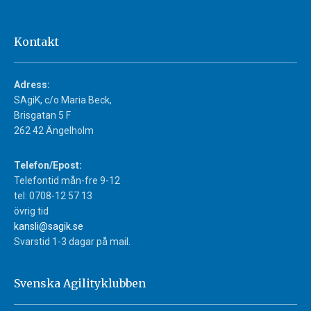
Kontakt
Adress:
SAgiK, c/o Maria Beck,
Brisgatan 5 F
262 42 Ängelholm
Telefon/Epost:
Telefontid mån-fre 9-12
tel: 0708-12 57 13
övrig tid
kansli@sagik.se
Svarstid 1-3 dagar på mail.
Svenska Agilityklubben