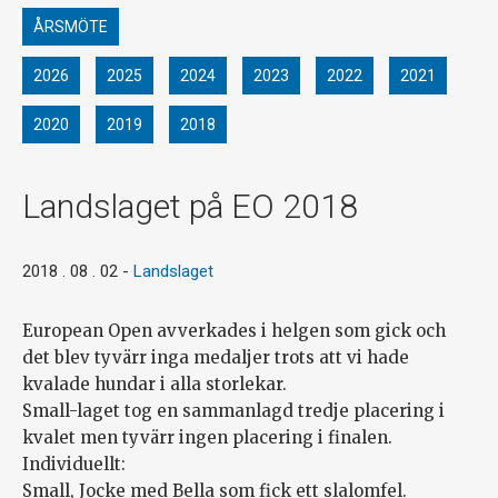
ÅRSMÖTE
2026
2025
2024
2023
2022
2021
2020
2019
2018
Landslaget på EO 2018
2018 . 08 . 02
-
Landslaget
European Open avverkades i helgen som gick och
det blev tyvärr inga medaljer trots att vi hade
kvalade hundar i alla storlekar.
Small-laget tog en sammanlagd tredje placering i
kvalet men tyvärr ingen placering i finalen.
Individuellt:
Small, Jocke med Bella som fick ett slalomfel.