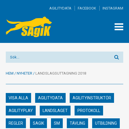
AGILITYDATA
FACEBOOK
INSTAGRAM
TOGG
MEN
HEM
/
NYHETER
/
LANDSLAGSUTTAGNING 2018
VISA ALLA
AGILITYDATA
AGILITYINSTRUKTÖR
AGILITYPLAY
LANDSLAGET
PROTOKOLL
REGLER
SAGIK
SM
TÄVLING
UTBILDNING