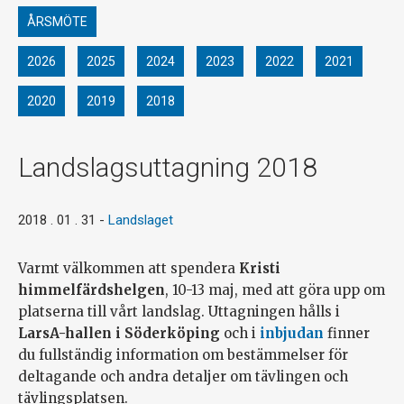
ÅRSMÖTE
2026
2025
2024
2023
2022
2021
2020
2019
2018
Landslagsuttagning 2018
2018 . 01 . 31
-
Landslaget
Varmt välkommen att spendera
Kristi
himmelfärdshelgen
, 10-13 maj, med att göra upp om
platserna till vårt landslag. Uttagningen hålls i
LarsA-hallen i Söderköping
och i
inbjudan
finner
du fullständig information om bestämmelser för
deltagande och andra detaljer om tävlingen och
tävlingsplatsen.