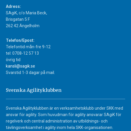
Adress:
SAgiK, c/o Maria Beck,
Brisgatan 5 F
262 42 Ängelholm
Telefon/Epost:
Telefontid mån-fre 9-12
tel: 0708-12 57 13
övrig tid
kansli@sagik.se
Svarstid 1-3 dagar på mail.
Svenska Agilityklubben
Svenska Agilityklubben är en verksamhetsklubb under SKK med
ansvar för agility. Som huvudman för agility ansvarar SAgiK för
regelverk och central administration av utbildnings- och
tävlingsverksamhet i agility inom hela SKK-organisationen.