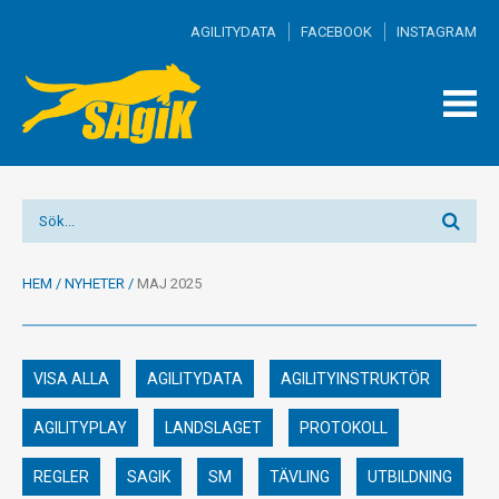
AGILITYDATA
FACEBOOK
INSTAGRAM
TOGG
MEN
HEM
/
NYHETER
/
MAJ 2025
VISA ALLA
AGILITYDATA
AGILITYINSTRUKTÖR
AGILITYPLAY
LANDSLAGET
PROTOKOLL
REGLER
SAGIK
SM
TÄVLING
UTBILDNING