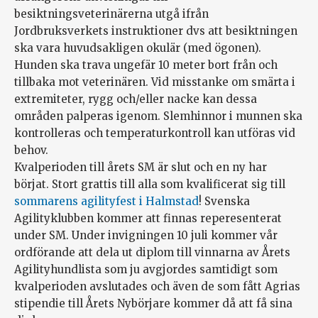
besiktningsveterinärerna utgå ifrån
Jordbruksverkets instruktioner dvs att besiktningen
ska vara huvudsakligen okulär (med ögonen).
Hunden ska trava ungefär 10 meter bort från och
tillbaka mot veterinären. Vid misstanke om smärta i
extremiteter, rygg och/eller nacke kan dessa
områden palperas igenom. Slemhinnor i munnen ska
kontrolleras och temperaturkontroll kan utföras vid
behov.
Kvalperioden till årets SM är slut och en ny har
börjat. Stort grattis till alla som kvalificerat sig till
sommarens agilityfest i Halmstad
! Svenska
Agilityklubben kommer att finnas reperesenterat
under SM. Under invigningen 10 juli kommer vår
ordförande att dela ut diplom till vinnarna av Årets
Agilityhundlista som ju avgjordes samtidigt som
kvalperioden avslutades och även de som fått Agrias
stipendie till Årets Nybörjare kommer då att få sina