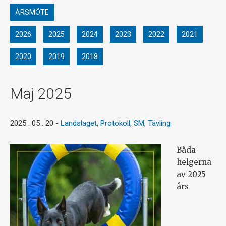
ÅRSMÖTE
2026
2025
2024
2023
2022
2021
2020
2019
2018
Maj 2025
2025 . 05 . 20
-
Landslaget
,
Protokoll
,
SM
,
Tävling
Båda
helgerna
av 2025
års