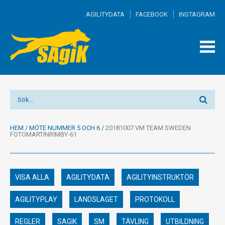
AGILITYDATA
FACEBOOK
INSTAGRAM
TOGG
MEN
HEM
/
MÖTE NUMMER 5 OCH 6
/
20181007 VM TEAM SWEDEN
FOTOMARTINRIMBY-61
VISA ALLA
AGILITYDATA
AGILITYINSTRUKTÖR
AGILITYPLAY
LANDSLAGET
PROTOKOLL
REGLER
SAGIK
SM
TÄVLING
UTBILDNING