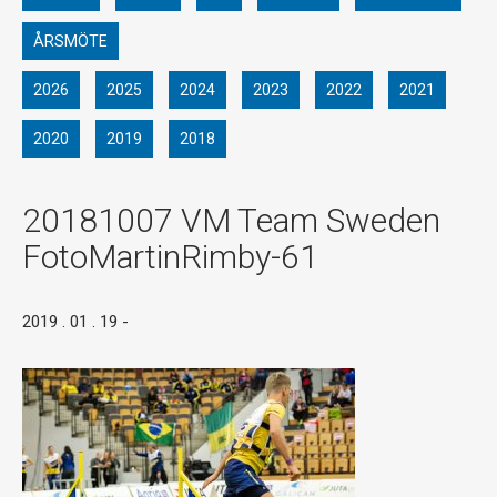
ÅRSMÖTE
2026
2025
2024
2023
2022
2021
2020
2019
2018
20181007 VM Team Sweden
FotoMartinRimby-61
2019 . 01 . 19
-