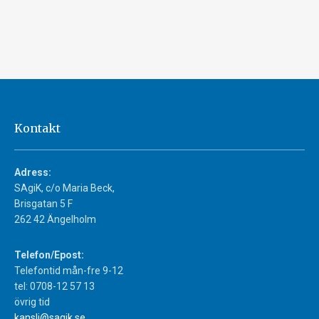
Kontakt
Adress:
SAgiK, c/o Maria Beck,
Brisgatan 5 F
262 42 Ängelholm
Telefon/Epost:
Telefontid mån-fre 9-12
tel: 0708-12 57 13
övrig tid
kansli@sagik.se