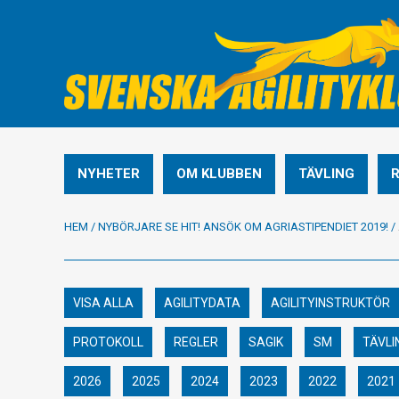
NYHETER
OM KLUBBEN
TÄVLING
HEM
/
NYBÖRJARE SE HIT! ANSÖK OM AGRIASTIPENDIET 2019!
/
VISA ALLA
AGILITYDATA
AGILITYINSTRUKTÖR
PROTOKOLL
REGLER
SAGIK
SM
TÄVLI
2026
2025
2024
2023
2022
2021