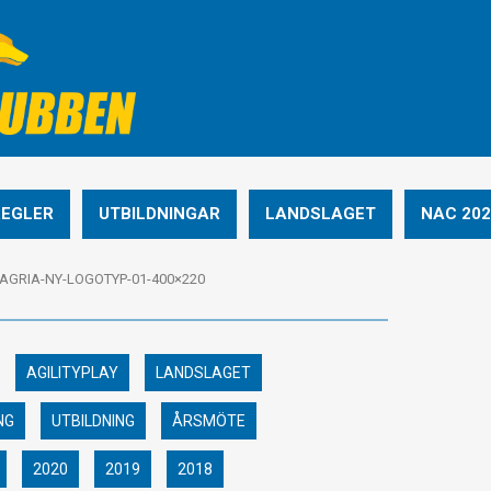
REGLER
UTBILDNINGAR
LANDSLAGET
NAC 202
AGRIA-NY-LOGOTYP-01-400×220
AGILITYPLAY
LANDSLAGET
NG
UTBILDNING
ÅRSMÖTE
2020
2019
2018