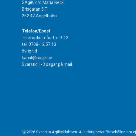
SAgiK, c/o Maria Beck,
Brisgatan 5 F
262 42 Ängelholm
Telefon/Epost:
Telefontid mån-fre 9-12
tel: 0708-12 57 13
övrig tid
kansli@sagik.se
Svarstid 1-3 dagar på mail.
Ⓒ 2026 Svenska Agilityklubben. Alla rättigheter förbehållna om e