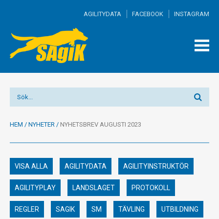
AGILITYDATA
FACEBOOK
INSTAGRAM
TOGG
MEN
HEM
/
NYHETER
/
NYHETSBREV AUGUSTI 2023
VISA ALLA
AGILITYDATA
AGILITYINSTRUKTÖR
AGILITYPLAY
LANDSLAGET
PROTOKOLL
REGLER
SAGIK
SM
TÄVLING
UTBILDNING