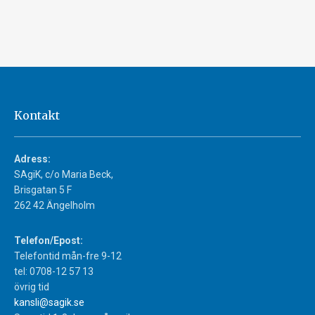
Kontakt
Adress:
SAgiK, c/o Maria Beck,
Brisgatan 5 F
262 42 Ängelholm
Telefon/Epost:
Telefontid mån-fre 9-12
tel: 0708-12 57 13
övrig tid
kansli@sagik.se