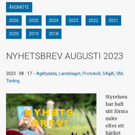
ÅRSMÖTE
2026
2025
2024
2023
2022
2021
2020
2019
2018
NYHETSBREV AUGUSTI 2023
2023 . 08 . 17
-
Agilitydata
,
Landslaget
,
Protokoll
,
SAgiK
,
SM
,
Tävling
Styrelsen
har haft
sitt första
möte
efter ett
härligt