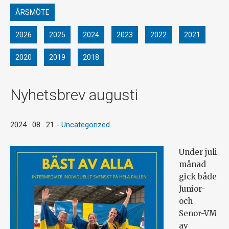
ÅRSMÖTE
2026
2025
2024
2023
2022
2021
2020
2019
2018
Nyhetsbrev augusti
2024 . 08 . 21
-
Uncategorized
Under juli
månad
gick både
Junior-
och
Senor-VM
av