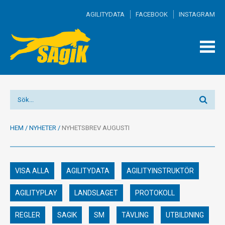
AGILITYDATA
FACEBOOK
INSTAGRAM
TOGG
MEN
HEM
/
NYHETER
/
NYHETSBREV AUGUSTI
VISA ALLA
AGILITYDATA
AGILITYINSTRUKTÖR
AGILITYPLAY
LANDSLAGET
PROTOKOLL
REGLER
SAGIK
SM
TÄVLING
UTBILDNING