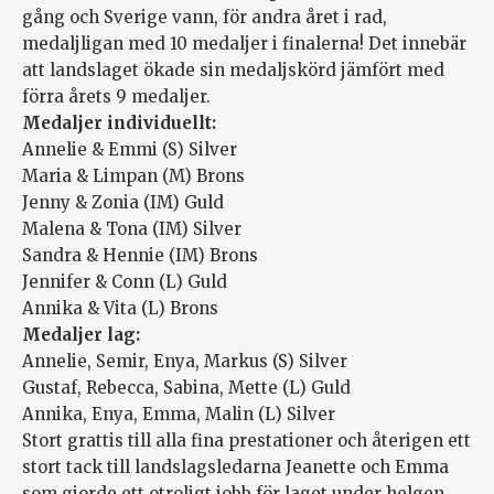
gång och Sverige vann, för andra året i rad,
medaljligan med 10 medaljer i finalerna! Det innebär
att landslaget ökade sin medaljskörd jämfört med
förra årets 9 medaljer.
Medaljer individuellt:
Annelie & Emmi (S) Silver
Maria & Limpan (M) Brons
Jenny & Zonia (IM) Guld
Malena & Tona (IM) Silver
Sandra & Hennie (IM) Brons
Jennifer & Conn (L) Guld
Annika & Vita (L) Brons
Medaljer lag:
Annelie, Semir, Enya, Markus (S) Silver
Gustaf, Rebecca, Sabina, Mette (L) Guld
Annika, Enya, Emma, Malin (L) Silver
Stort grattis till alla fina prestationer och återigen ett
stort tack till landslagsledarna Jeanette och Emma
som gjorde ett otroligt jobb för laget under helgen.