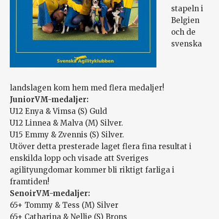
stapeln i
Belgien
och de
svenska
landslagen kom hem med flera medaljer!
JuniorVM-medaljer:
U12 Enya & Vimsa (S) Guld
U12 Linnea & Malva (M) Silver.
U15 Emmy & Zvennis (S) Silver.
Utöver detta presterade laget flera fina resultat i
enskilda lopp och visade att Sveriges
agilityungdomar kommer bli riktigt farliga i
framtiden!
SenoirVM-medaljer:
65+ Tommy & Tess (M) Silver
65+ Catharina & Nellie (S) Brons