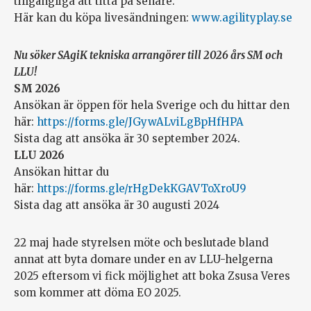
tillgängliga att titta på senare.
Här kan du köpa livesändningen:
www.agilityplay.se
Nu söker SAgiK tekniska arrangörer till 2026 års SM och
LLU!
SM 2026
Ansökan är öppen för hela Sverige och du hittar den
här:
https://forms.gle/JGywALviLgBpHfHPA
Sista dag att ansöka är 30 september 2024.
LLU 2026
Ansökan hittar du
här:
https://forms.gle/rHgDekKGAVToXroU9
Sista dag att ansöka är 30 augusti 2024
22 maj hade styrelsen möte och beslutade bland
annat att byta domare under en av LLU-helgerna
2025 eftersom vi fick möjlighet att boka Zsusa Veres
som kommer att döma EO 2025.