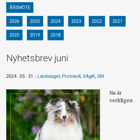
ÅRSMÖTE
2026
2025
2024
2023
2022
2021
2020
2019
2018
Nyhetsbrev juni
2024 . 05 . 31
-
Landslaget
,
Protokoll
,
SAgiK
,
SM
Nu är
verkligen