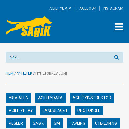
AGILITYDATA
FACEBOOK
INSTAGRAM
TOGG
MEN
HEM
/
NYHETER
/
NYHETSBREV JUNI
VISA ALLA
AGILITYDATA
AGILITYINSTRUKTÖR
AGILITYPLAY
LANDSLAGET
PROTOKOLL
REGLER
SAGIK
SM
TÄVLING
UTBILDNING