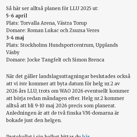
Så här ser alltså planen för LLU 2025 ut:
5-6 april
Plats: Torvalla Arena, Västra Torup
Domare: Roman Lukac och Zsuzsa Veres
3-4 maj
Plats: Stockholms Hundsportcentrum, Upplands
Väsby
Domare: Jocke Tangfelt och Simon Brenca
När det gäller landslagsuttagningar beslutades också
att vi
inte
kommer att byta datum för helg nr.2 av
2026 års LLU, trots om WAO 2026 eventuellt kommer
att börja redan måndagen efter. Helg nr.2 kommer
alltså att bli 9-10 maj 2026 precis som planerat.
Anledningen är att de två finska VM-domarna är
bokade just den helgen.
Protokollet i sin helhet hittar du
här
.