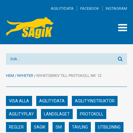
AGILITYDATA
FACEBOOK
INSTAGRAM
TOGG
MEN
HEM
/
NYHETER
/
NYHETSBREV TILL PROTOKOLL NR: 12
VISA ALLA
AGILITYDATA
AGILITYINSTRUKTÖR
AGILITYPLAY
LANDSLAGET
PROTOKOLL
REGLER
SAGIK
SM
TÄVLING
UTBILDNING