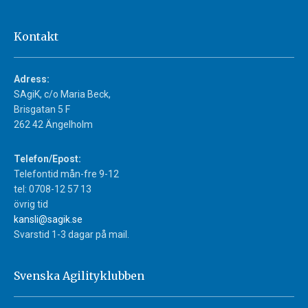
Kontakt
Adress:
SAgiK, c/o Maria Beck,
Brisgatan 5 F
262 42 Ängelholm
Telefon/Epost:
Telefontid mån-fre 9-12
tel: 0708-12 57 13
övrig tid
kansli@sagik.se
Svarstid 1-3 dagar på mail.
Svenska Agilityklubben