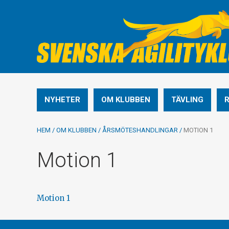
NYHETER
OM KLUBBEN
TÄVLING
HEM
/
OM KLUBBEN
/
ÅRSMÖTESHANDLINGAR
/
MOTION 1
Motion 1
Motion 1