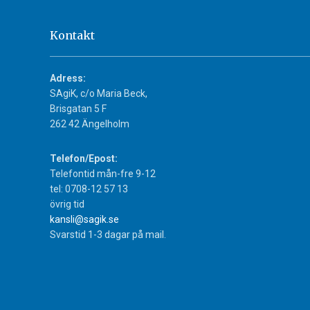
Kontakt
Adress:
SAgiK, c/o Maria Beck,
Brisgatan 5 F
262 42 Ängelholm
Telefon/Epost:
Telefontid mån-fre 9-12
tel: 0708-12 57 13
övrig tid
kansli@sagik.se
Svarstid 1-3 dagar på mail.