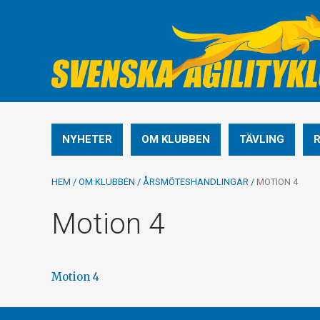
NYHETER
OM KLUBBEN
TÄVLING
HEM
/
OM KLUBBEN
/
ÅRSMÖTESHANDLINGAR
/
MOTION 4
Motion 4
Motion 4