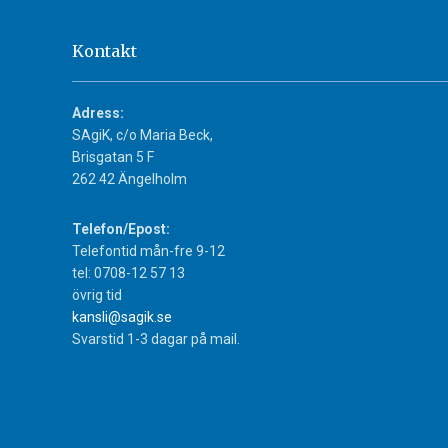
Kontakt
Adress:
SAgiK, c/o Maria Beck,
Brisgatan 5 F
262 42 Ängelholm
Telefon/Epost:
Telefontid mån-fre 9-12
tel: 0708-12 57 13
övrig tid
kansli@sagik.se
Svarstid 1-3 dagar på mail.