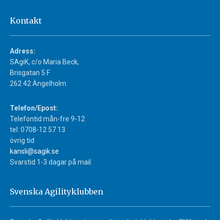
Kontakt
Adress:
SAgiK, c/o Maria Beck,
Brisgatan 5 F
262 42 Ängelholm
Telefon/Epost:
Telefontid mån-fre 9-12
tel: 0708-12 57 13
övrig tid
kansli@sagik.se
Svarstid 1-3 dagar på mail.
Svenska Agilityklubben