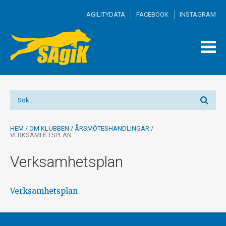
AGILITYDATA
FACEBOOK
INSTAGRAM
TOGG
MEN
HEM
/
OM KLUBBEN
/
ÅRSMÖTESHANDLINGAR
/
VERKSAMHETSPLAN
Verksamhetsplan
Verksamhetsplan