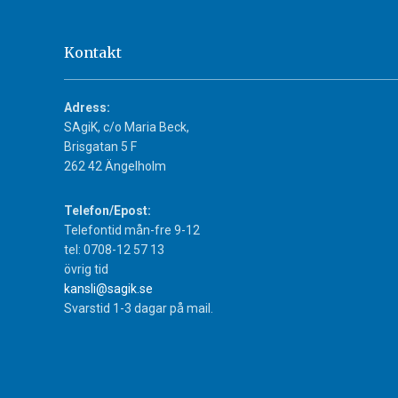
Kontakt
Adress:
SAgiK, c/o Maria Beck,
Brisgatan 5 F
262 42 Ängelholm
Telefon/Epost:
Telefontid mån-fre 9-12
tel: 0708-12 57 13
övrig tid
kansli@sagik.se
Svarstid 1-3 dagar på mail.