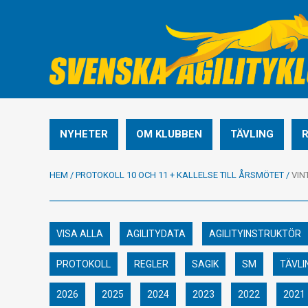
NYHETER
OM KLUBBEN
TÄVLING
HEM
/
PROTOKOLL 10 OCH 11 + KALLELSE TILL ÅRSMÖTET
/
VIN
VISA ALLA
AGILITYDATA
AGILITYINSTRUKTÖR
PROTOKOLL
REGLER
SAGIK
SM
TÄVLI
2026
2025
2024
2023
2022
2021