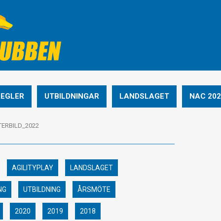
REGLER
UTBILDNINGAR
LANDSLAGET
NAC 202
TERBILD_2022
AGILITYPLAY
LANDSLAGET
NG
UTBILDNING
ÅRSMÖTE
2020
2019
2018